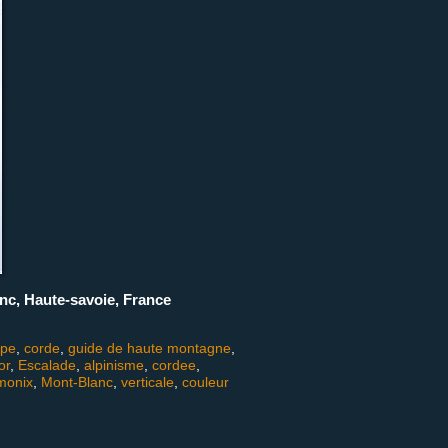
anc, Haute-savoie, France
ope
,
corde
,
guide de haute montagne
,
or
,
Escalade
,
alpinisme
,
cordee
,
monix
,
Mont-Blanc
,
verticale
,
couleur