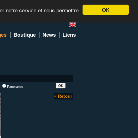
OK
rer notre service et nous permettre
ges
Boutique
News
Liens
l
Panoramic
« Retour