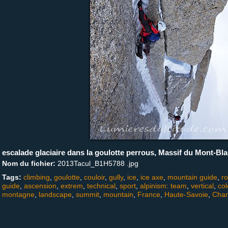
escalade glaciaire dans la goulotte perrous, Massif du Mont-Bl
Nom du fichier:
2013Tacul_B1H5788 .jpg
Tags:
climbing
,
goulotte
,
couloir
,
gully
,
ice
,
ice axe
,
mountain guide
,
r
guide
,
ascension
,
extrem
,
technical
,
sport
,
alpinism: team
,
vertical
,
col
montagne
,
landscape
,
summit
,
mountain
,
France
,
Haute-Savoie
,
Cha