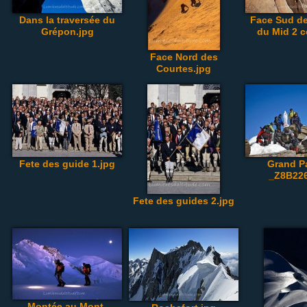
Dans la traversée du
Face Sud de 
Grépon.jpg
du Mid 2 c
Face Nord des
Courtes.jpg
Fete des guide 1.jpg
Grand P
_Z8B226
Fete des guides 2.jpg
Montée au Mont-