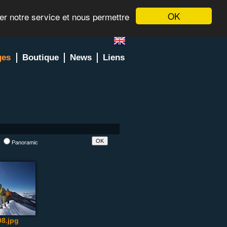
OK
rer notre service et nous permettre
ges
Boutique
News
Liens
l
Panoramic
8.jpg