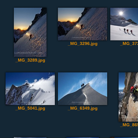
_MG_3296.jpg
_MG_373
_MG_3289.jpg
_MG_5041.jpg
_MG_6349.jpg
_MG_865