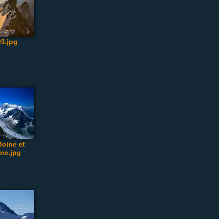
3.jpg
Moine et
nc.jpg