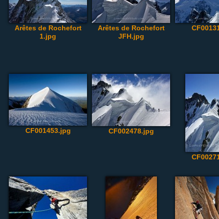
Arêtes de Rochefort
Arêtes de Rochefort
CF00131
1.jpg
JFH.jpg
CF001453.jpg
CF002478.jpg
CF00271