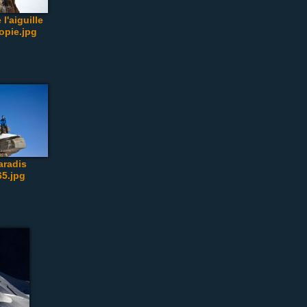
l'aiguille
opie.jpg
aradis
5.jpg