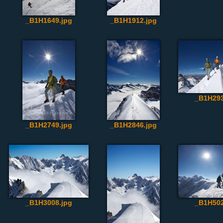
_B1H1649.jpg
_B1H1912.jpg
_B1H293
_B1H2749.jpg
_B1H2846.jpg
_B1H3008.jpg
_B1H502