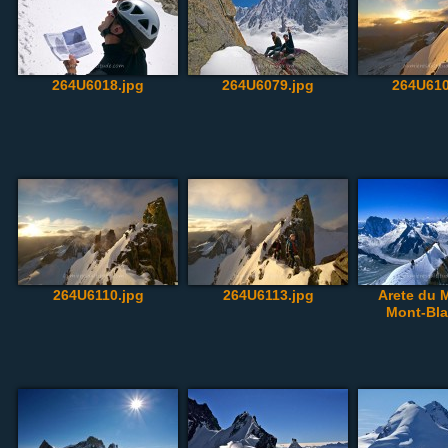
264U6018.jpg
264U6079.jpg
264U610
264U6110.jpg
264U6113.jpg
Arete du 
Mont-Bla