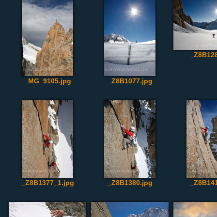
_Z8B128
_MG_9105.jpg
_Z8B1077.jpg
_Z8B1377_1.jpg
_Z8B1380.jpg
_Z8B141