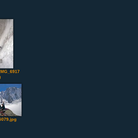
 _MG_6917
g
6079.jpg