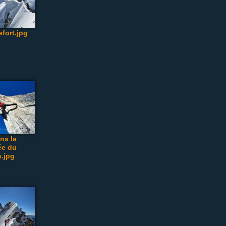
fort.jpg
ns la
ée du
.jpg