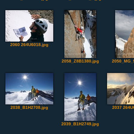
2060 264U6018.jpg
2058_Z8B1380.jpg
2050_MG_9
2038_B1H2708.jpg
2037 264U
2039_B1H2749.jpg