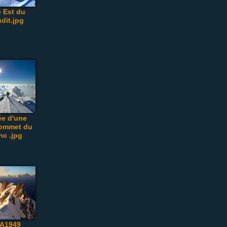
e Est du
dit.jpg
ée d'une
sommet du
nc .jpg
A1949