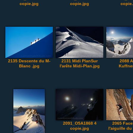
copie.jpg
copie.jpg
copie
2135 Descente du M-
2131 Midi PlanSur
2088 A
Blanc .jpg
l'arête Midi-Plan.jpg
Kuffne
2091_O5A1868 4
2065 Face
copie.jpg
l'aiguille du