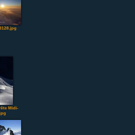
128.jpg
rête Midi-
jpg