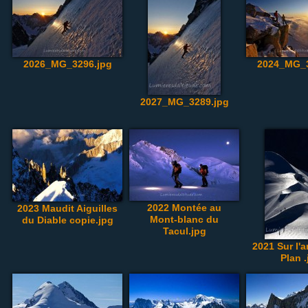
2026_MG_3296.jpg
2024_MG_3
2027_MG_3289.jpg
2022 Montée au
2023 Maudit Aiguilles
Mont-blanc du
du Diable copie.jpg
Tacul.jpg
2021 Sur l'a
Plan .