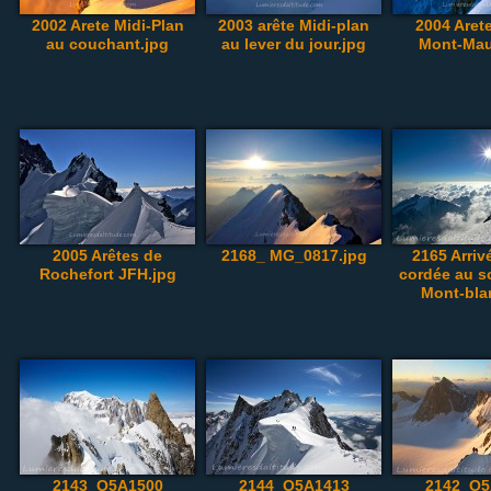
2002 Arete Midi-Plan
2003 arête Midi-plan
2004 Aret
au couchant.jpg
au lever du jour.jpg
Mont-Mau
2005 Arêtes de
2168_ MG_0817.jpg
2165 Arriv
Rochefort JFH.jpg
cordée au 
Mont-bla
2143_O5A1500
2144_O5A1413
2142_O5