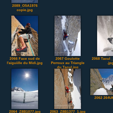
2089_O5A1976
copie.jpg
2066 Face sud de
2067 Goulotte
2068 Tacul
l'aiguiille du Midi.jpg
Perroux au Triangle
.jp
du Tacul.jpg
2062 264U
2064_Z8B1077.jpg
2063_Z8B1377_1.jpg