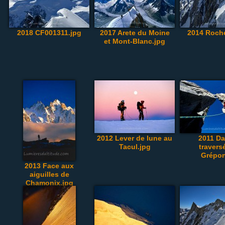
2018 CF001311.jpg
2017 Arete du Moine
2014 Roche
et Mont-Blanc.jpg
2012 Lever de lune au
2011 Da
Tacul.jpg
travers
Grépon
2013 Face aux
aiguilles de
Chamonix.jpg