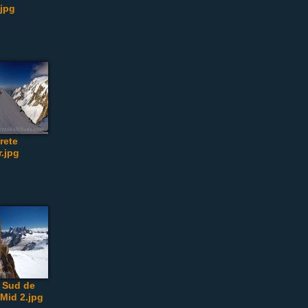
.jpg
rete
r.jpg
 Sud de
 Mid 2.jpg