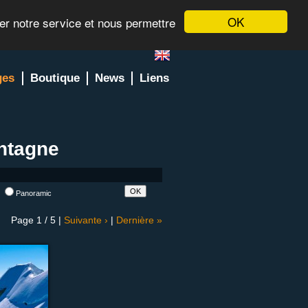
OK
rer notre service et nous permettre
ges
Boutique
News
Liens
ntagne
l
Panoramic
Page 1 / 5 |
Suivante ›
|
Dernière »