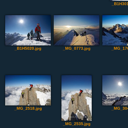
_B1H301
_B1H5020.jpg
_MG_0773.jpg
_MG_176
_MG_2518.jpg
_MG_304
_MG_2535.jpg