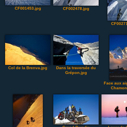
CF001453.jpg
CF002478.jpg
CF00271
Col de la Brenva.jpg
Dans la traversée du
Grépon.jpg
Face aux ai
Chamoni