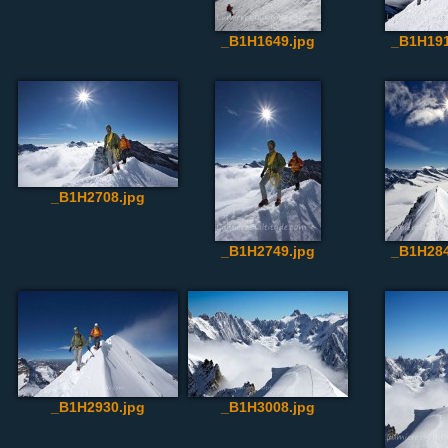
_B1H1649.jpg
_B1H191
_B1H2708.jpg
_B1H2749.jpg
_B1H284
_B1H2930.jpg
_B1H3008.jpg