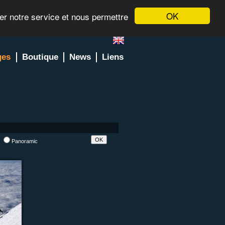
OK
rer notre service et nous permettre
ges
Boutique
News
Liens
l
Panoramic