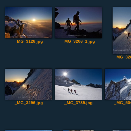
_MG_3128.jpg
_MG_3206_1.jpg
_MG_328
_MG_3296.jpg
_MG_3735.jpg
_MG_504