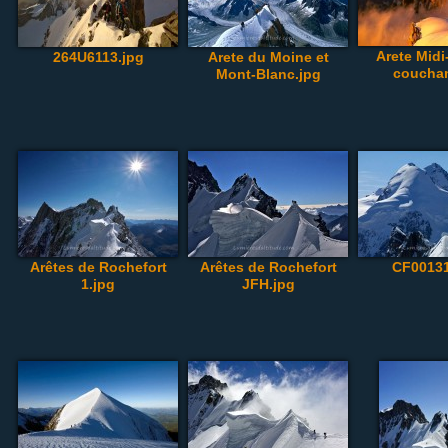
Arete Midi
264U6113.jpg
Arete du Moine et
couchan
Mont-Blanc.jpg
Arêtes de Rochefort
Arêtes de Rochefort
CF00131
1.jpg
JFH.jpg