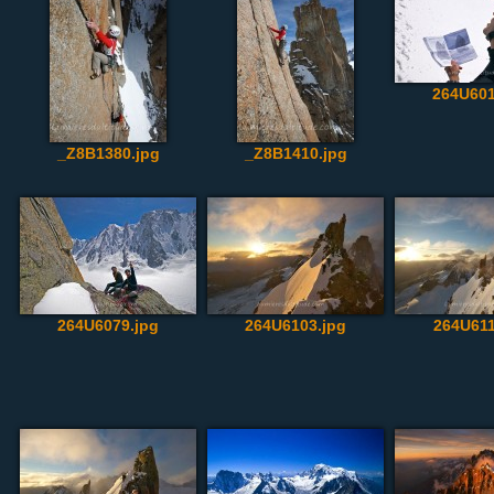
264U601
_Z8B1380.jpg
_Z8B1410.jpg
264U6079.jpg
264U6103.jpg
264U611