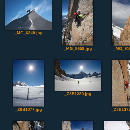
_MG_6349.jpg
_MG_8659.jpg
_MG_910
_Z8B1280.jpg
_Z8B1077.jpg
_Z8B1377