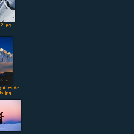
2.jpg
guilles de
x.jpg