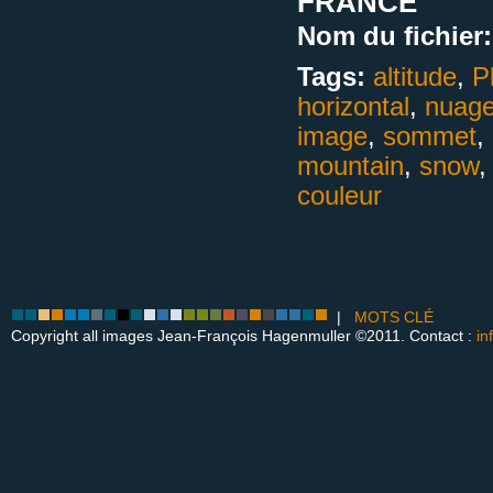
FRANCE
Nom du fichier:
Tags:
altitude
,
P
horizontal
,
nuag
image
,
sommet
,
mountain
,
snow
couleur
|
MOTS CLÉ
Copyright all images Jean-François Hagenmuller ©2011. Contact :
in