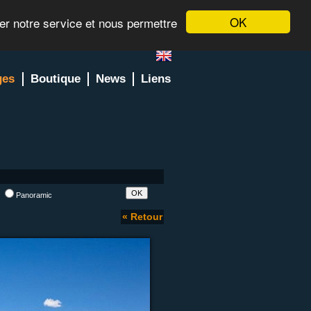
OK
rer notre service et nous permettre
ges
Boutique
News
Liens
l
Panoramic
« Retour