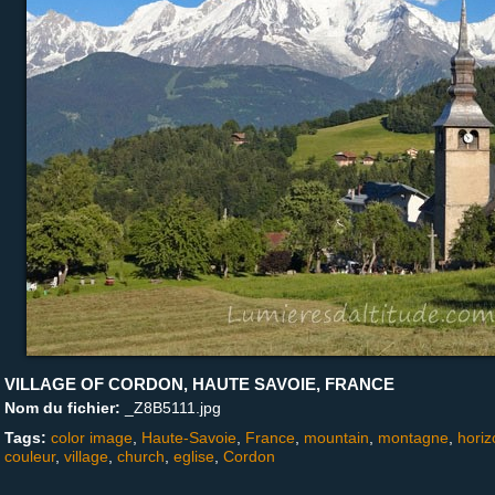
VILLAGE OF CORDON, HAUTE SAVOIE, FRANCE
Nom du fichier:
_Z8B5111.jpg
Tags:
color image
,
Haute-Savoie
,
France
,
mountain
,
montagne
,
horiz
couleur
,
village
,
church
,
eglise
,
Cordon