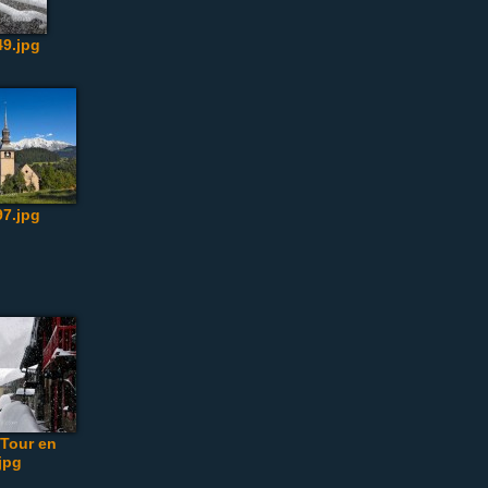
9.jpg
7.jpg
 Tour en
jpg