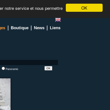
OK
rer notre service et nous permettre
ges
Boutique
News
Liens
l
Panoramic