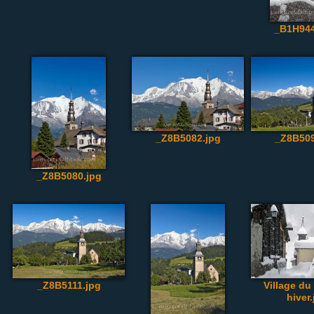
_B1H944
_Z8B5082.jpg
_Z8B509
_Z8B5080.jpg
_Z8B5111.jpg
Village du
hiver.