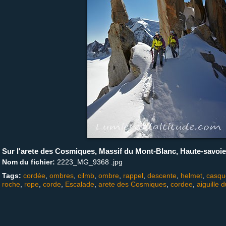
Sur l'arete des Cosmiques, Massif du Mont-Blanc, Haute-savoie
Nom du fichier:
2223_MG_9368 .jpg
Tags:
cordée
,
ombres
,
cilmb
,
ombre
,
rappel
,
descente
,
helmet
,
casqu
roche
,
rope
,
corde
,
Escalade
,
arete des Cosmiques
,
cordee
,
aiguille 