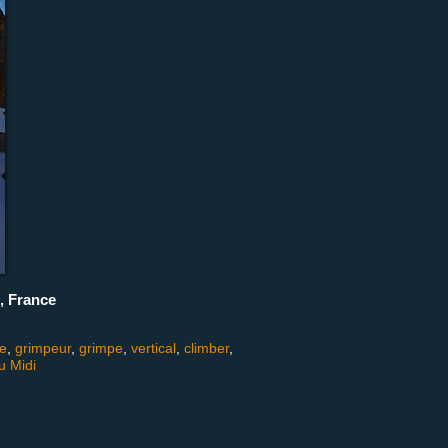
, France
e
,
grimpeur
,
grimpe
,
vertical
,
climber
,
du Midi