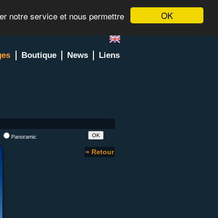
OK
rer notre service et nous permettre
ges
Boutique
News
Liens
l
Panoramic
« Retour