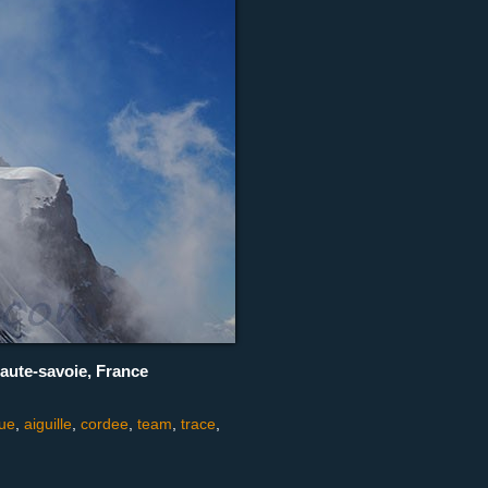
Haute-savoie, France
que
,
aiguille
,
cordee
,
team
,
trace
,