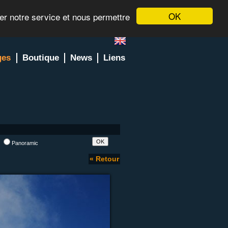
OK
rer notre service et nous permettre
ges
Boutique
News
Liens
l
Panoramic
« Retour