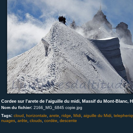
Cordee sur l'arete de l'aiguille du midi, Massif du Mont-Blanc, 
Nom du fichier:
2166_MG_6845 copie.jpg
Tags:
cloud
,
horizontale
,
arete
,
ridge
,
Midi
,
aiguille du Midi
,
telepheri
nuages
,
arête
,
clouds
,
cordée
,
descente