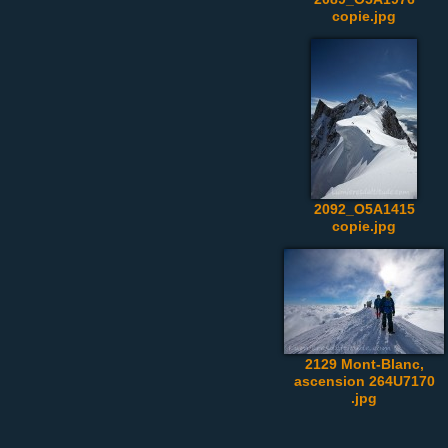
copie.jpg
2092_O5A1415
copie.jpg
2129 Mont-Blanc,
ascension 264U7170
.jpg