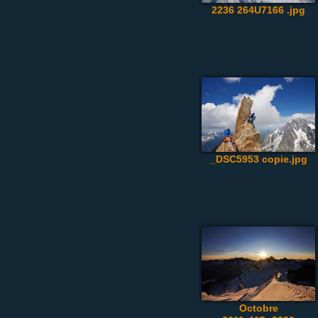
2236 264U7166 .jpg
_DSC5953 copie.jpg
Octobre