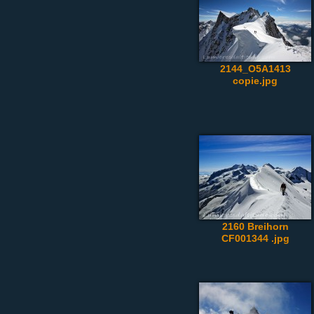
2144_O5A1413
copie.jpg
2160 Breihorn
CF001344 .jpg