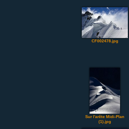
CF002478.jpg
Sur l'arête Midi-Plan
(1).jpg