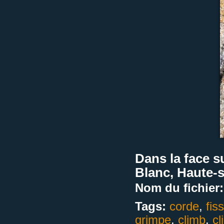
Dans la face s
Blanc, Haute-s
Nom du fichier:
Tags:
corde
,
fis
grimpe
,
climb
,
cl