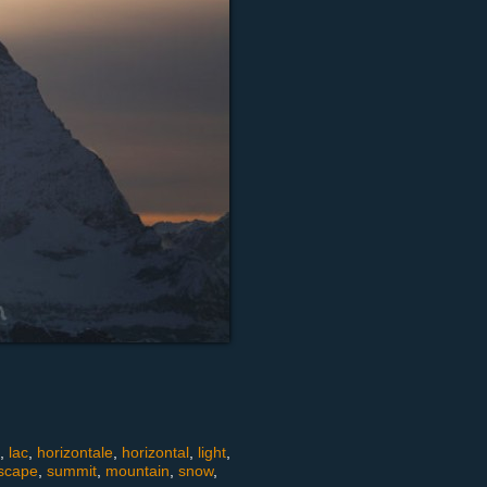
,
lac
,
horizontale
,
horizontal
,
light
,
scape
,
summit
,
mountain
,
snow
,