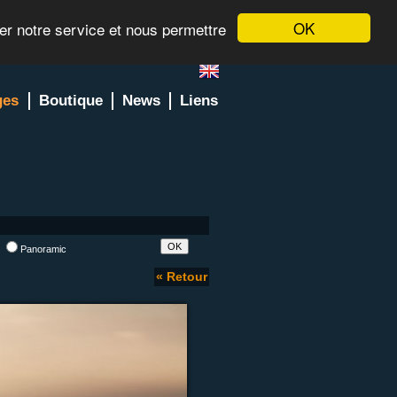
OK
rer notre service et nous permettre
ges
Boutique
News
Liens
l
Panoramic
« Retour