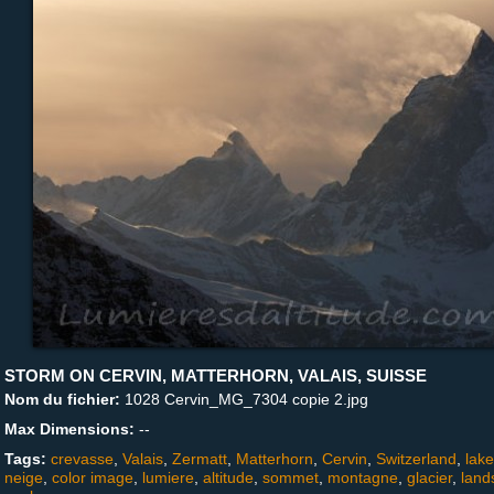
STORM ON CERVIN, MATTERHORN, VALAIS, SUISSE
Nom du fichier:
1028 Cervin_MG_7304 copie 2.jpg
Max Dimensions:
--
Tags:
crevasse
,
Valais
,
Zermatt
,
Matterhorn
,
Cervin
,
Switzerland
,
lake
neige
,
color image
,
lumiere
,
altitude
,
sommet
,
montagne
,
glacier
,
land