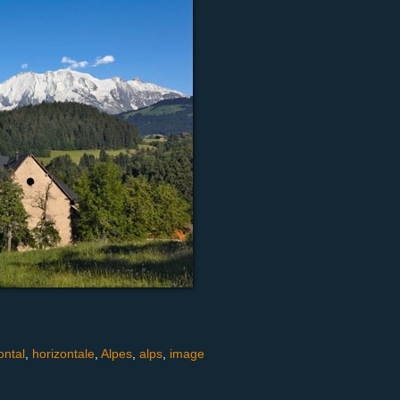
ontal
,
horizontale
,
Alpes
,
alps
,
image