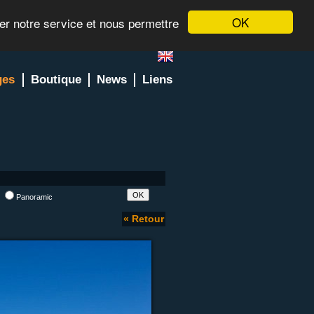
OK
rer notre service et nous permettre
ges
Boutique
News
Liens
l
Panoramic
« Retour