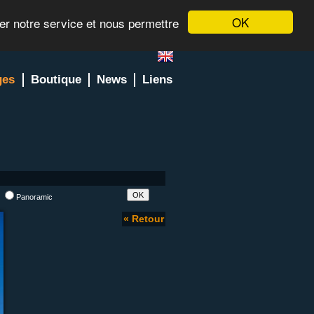
OK
rer notre service et nous permettre
ges
Boutique
News
Liens
l
Panoramic
« Retour