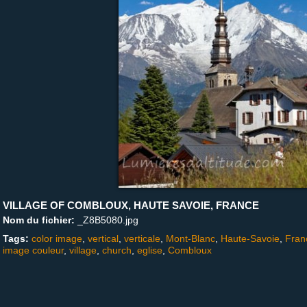
VILLAGE OF COMBLOUX, HAUTE SAVOIE, FRANCE
Nom du fichier:
_Z8B5080.jpg
Tags:
color image
,
vertical
,
verticale
,
Mont-Blanc
,
Haute-Savoie
,
Fran
image couleur
,
village
,
church
,
eglise
,
Combloux