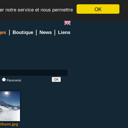
OK
rer notre service et nous permettre
ges
Boutique
News
Liens
l
Panoramic
othorn.jpg