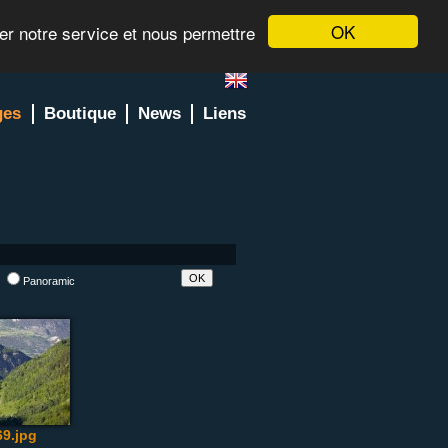
OK
rer notre service et nous permettre
ges
Boutique
News
Liens
l
Panoramic
9.jpg