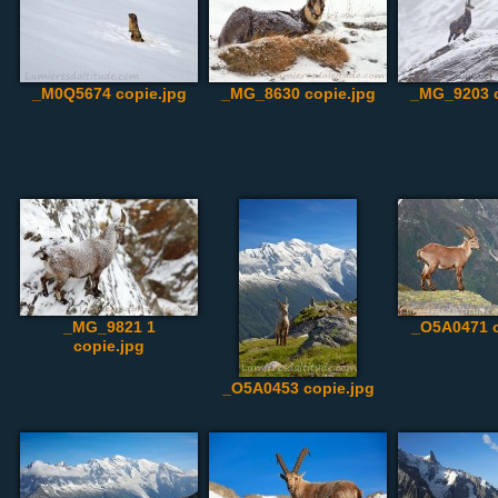
_M0Q5674 copie.jpg
_MG_8630 copie.jpg
_MG_9203 c
_MG_9821 1
_O5A0471 c
copie.jpg
_O5A0453 copie.jpg