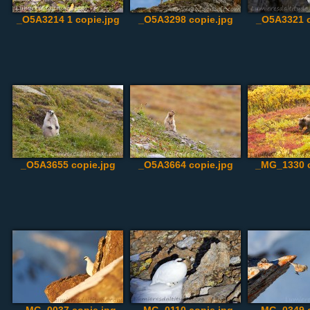
_O5A3214 1 copie.jpg
_O5A3298 copie.jpg
_O5A3321 c
_O5A3655 copie.jpg
_O5A3664 copie.jpg
_MG_1330 c