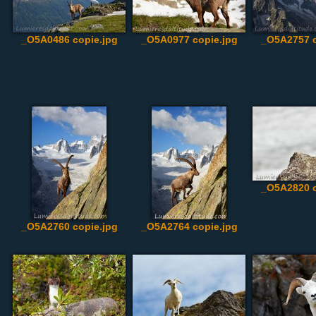
_O5A0486 copie.jpg
_O5A0977 copie.jpg
_O5A2757 c
_O5A2820 c
_O5A2760 copie.jpg
_O5A2764 copie.jpg