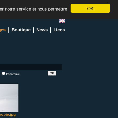
OK
rer notre service et nous permettre
ges
Boutique
News
Liens
l
Panoramic
opie.jpg