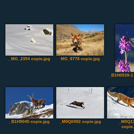
_MG_2354 copie.jpg
MG_8778 copie.jpg
_B1H0539-1 
_B1H9045 copie.jpg
_M0Q0492 copie.jpg
_M0Q13
copie