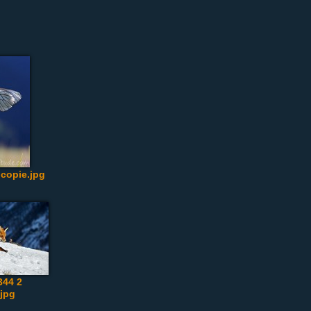
copie.jpg
44 2
.jpg