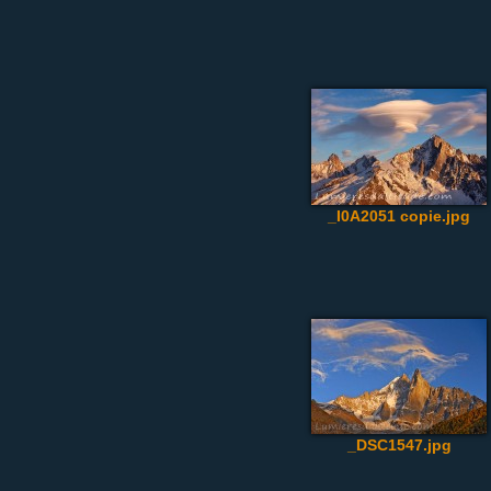
_I0A2051 copie.jpg
_DSC1547.jpg