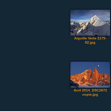
Aiguille Verte 2175-
82.jpg
Avril 2014_DSC2672
copie.jpg