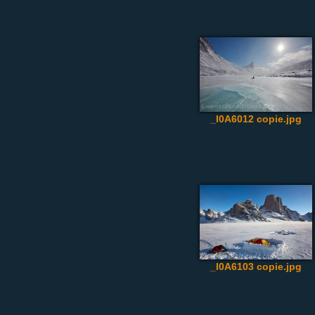
_I0A6012 copie.jpg
_I0A6103 copie.jpg