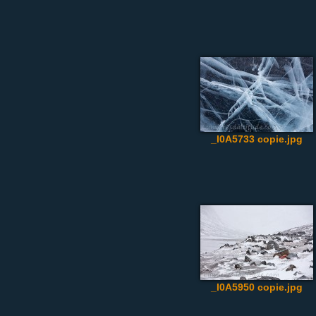
_I0A5733 copie.jpg
_I0A5950 copie.jpg