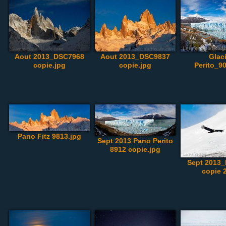
Aout 2013_DSC7968
Aout 2013_DSC9837
Glac
copie.jpg
copie.jpg
Perito_9
Pano Fitz 9813.jpg
Sept 2013 Pano Perito
8912 copie.jpg
Sept 2013
copie 