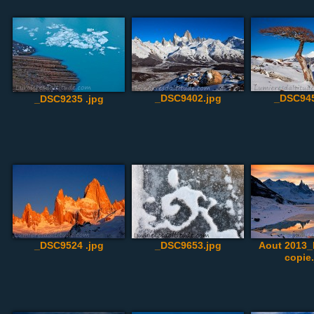
_DSC9402.jpg
_DSC945
_DSC9235 .jpg
_DSC9524 .jpg
_DSC9653.jpg
Aout 2013
copie