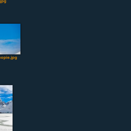
.jpg
opie.jpg