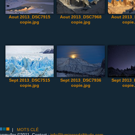
Aout 2013_DSC7915
Aout 2013_DSC7968
Aout 2013
copie.jpg
copie.jpg
copie
Sept 2013_DSC7515
Sept 2013_DSC7936
Sept 2013
copie.jpg
copie.jpg
copie
|
MOTS CLÉ
enmuller ©2011. Contact :
info@lumieresdaltitude.com