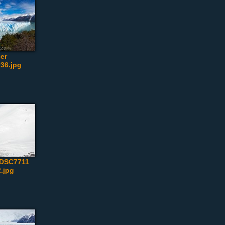
ier
036.jpg
_DSC7711
2.jpg