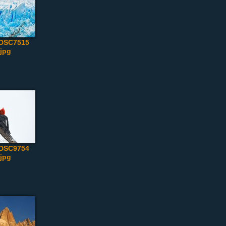
_DSC7515
.jpg
_DSC9754
.jpg