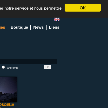
OK
rer notre service et nous permettre
ges
Boutique
News
Liens
l
Panoramic
_DSC9510