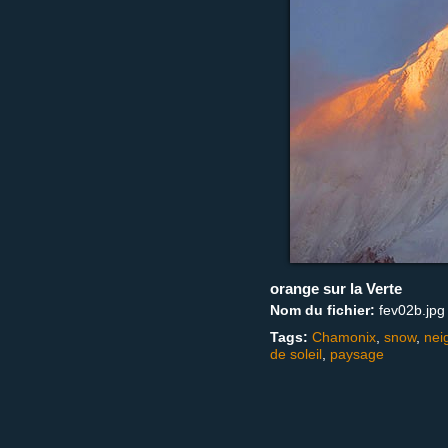
orange sur la Verte
Nom du fichier:
fev02b.jpg
Tags:
Chamonix
,
snow
,
nei
de soleil
,
paysage