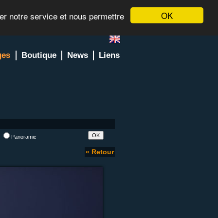
OK
rer notre service et nous permettre
ges
Boutique
News
Liens
l
Panoramic
« Retour