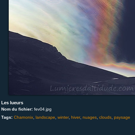
Les lueurs
Nom du fichier:
fev04.jpg
Tags:
Chamonix
,
landscape
,
winter
,
hiver
,
nuages
,
clouds
,
paysage