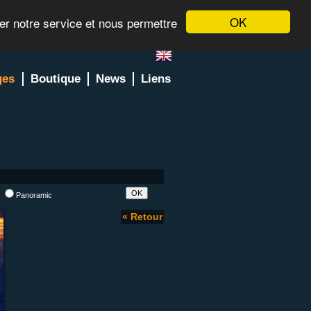
OK
rer notre service et nous permettre
ges
Boutique
News
Liens
l
Panoramic
« Retour