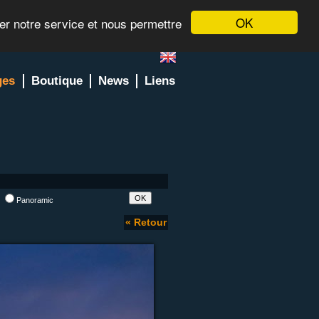
OK
rer notre service et nous permettre
ges
Boutique
News
Liens
l
Panoramic
« Retour