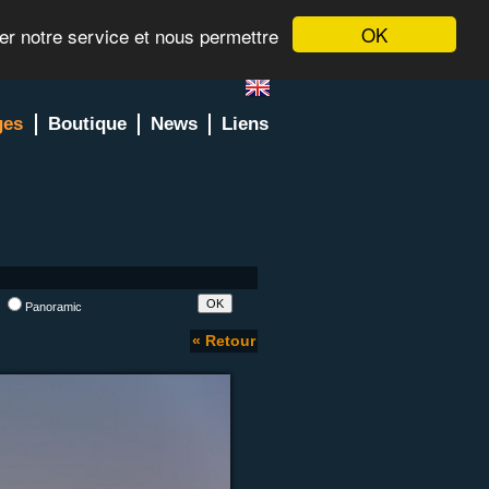
OK
rer notre service et nous permettre
ges
Boutique
News
Liens
l
Panoramic
« Retour