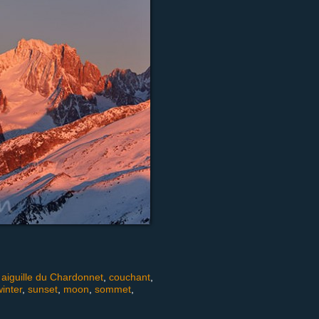
,
aiguille du Chardonnet
,
couchant
,
winter
,
sunset
,
moon
,
sommet
,