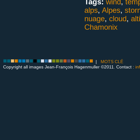
Tags:
wind
,
tem
alps
,
Alpes
,
stor
nuage
,
cloud
,
alt
Chamonix
|
MOTS CLÉ
Copyright all images Jean-François Hagenmuller ©2011. Contact :
in