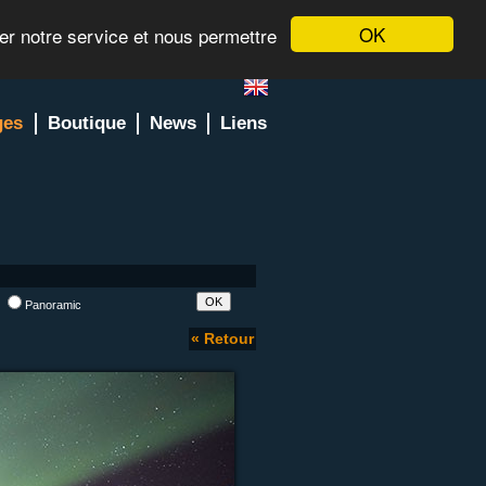
OK
rer notre service et nous permettre
ges
Boutique
News
Liens
l
Panoramic
« Retour