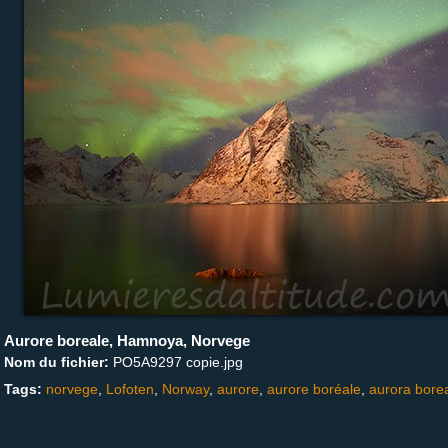
Aurore boreale, Hamnoya, Norvege
Nom du fichier:
PO5A9297 copie.jpg
Tags:
norvege
,
Lofoten
,
Norway
,
aurore
,
aurore boréale
,
aurora borea