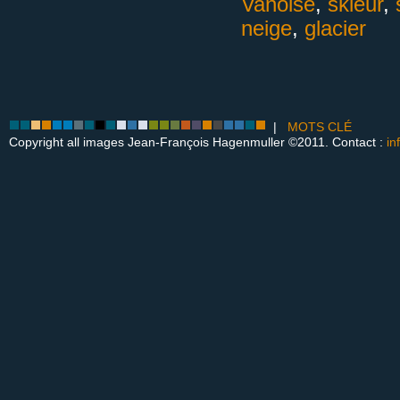
Vanoise
,
skieur
,
neige
,
glacier
|
MOTS CLÉ
Copyright all images Jean-François Hagenmuller ©2011. Contact :
in