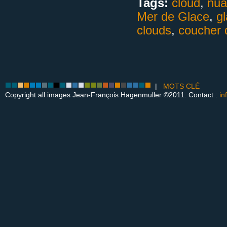
Tags:
cloud
,
nua
Mer de Glace
,
g
clouds
,
coucher d
|
MOTS CLÉ
Copyright all images Jean-François Hagenmuller ©2011. Contact :
in