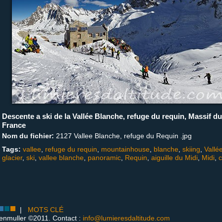
Descente a ski de la Vallée Blanche, refuge du requin, Massif d
France
Nom du fichier:
2127 Vallee Blanche, refuge du Requin .jpg
Tags:
vallee
,
refuge du requin
,
mountainhouse
,
blanche
,
skiing
,
Vallé
glacier
,
ski
,
vallee blanche
,
panoramic
,
Requin
,
aiguille du Midi
,
Midi
,
|
MOTS CLÉ
enmuller ©2011. Contact :
info@lumieresdaltitude.com