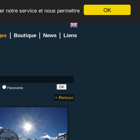
OK
rer notre service et nous permettre
ges
Boutique
News
Liens
l
Panoramic
« Retour