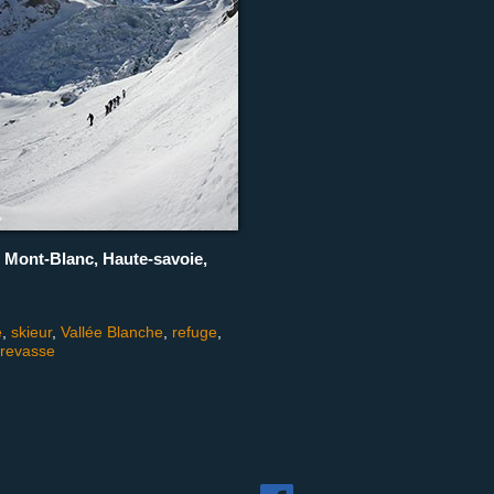
u Mont-Blanc, Haute-savoie,
e
,
skieur
,
Vallée Blanche
,
refuge
,
crevasse