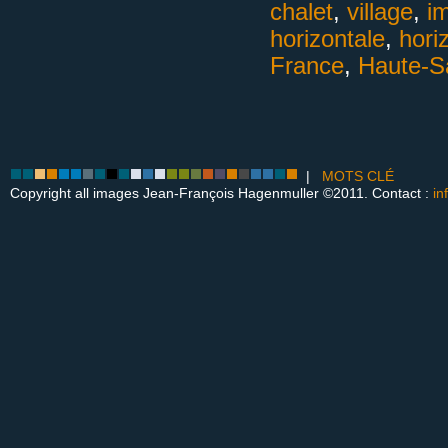
chalet
,
village
,
i
horizontale
,
hori
France
,
Haute-S
|
MOTS CLÉ
Copyright all images Jean-François Hagenmuller ©2011. Contact :
in