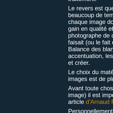
Le revers est q
beaucoup de temp
chaque image doit
gain en qualité e
photographe de c
faisait (ou le fa
Balance des blanc
accentuation, le
et créer.
Le choix du matéri
images est de plu
Avant toute cho
image) il est impé
article
d’Arnaud 
Personnellement 