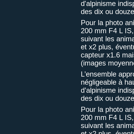
d'alpinisme indis
des dix ou douze 
Pour la photo an
200 mm F4 L IS,
suivant les anim
et x2 plus, éven
capteur x1.6 mais
(images moyenne
L’ensemble approc
négligeable à hau
d’alpinisme indis
des dix ou douze 
Pour la photo an
200 mm F4 L IS,
suivant les anim
et x2 plus, éven