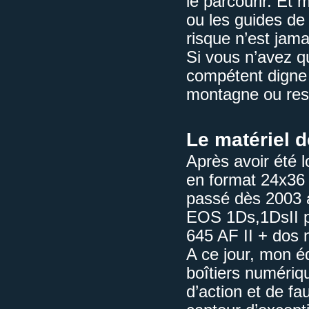
le parcourir. Et 
ou les guides de 
risque n’est jama
Si vous n’avez q
compétent digne 
montagne ou rest
Le matériel 
Après avoir été l
en format 24x36 
passé dès 2003 
EOS 1Ds,1DsII p
645 AF II + dos
A ce jour, mon é
boîtiers numériq
d’action et de f