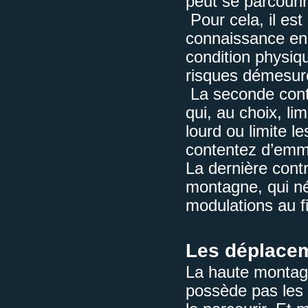
peut se parcourir
Pour cela, il es
connaissance en 
condition physiq
risques démesur
La seconde contr
qui, au choix, lim
lourd ou limite l
contentez d’emme
La dernière contr
montagne, qui n
modulations au fi
Les déplace
La haute montagn
possède pas les 