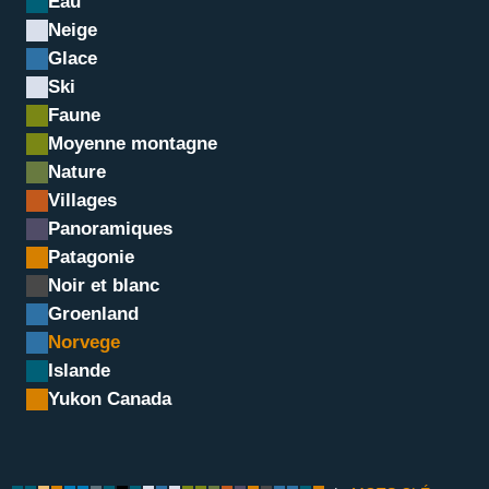
Eau
Neige
Glace
Ski
Faune
Moyenne montagne
Nature
Villages
Panoramiques
Lever du jour sur l'Olstin
Patagonie
Noir et blanc
Groenland
Norvege
Islande
Yukon Canada