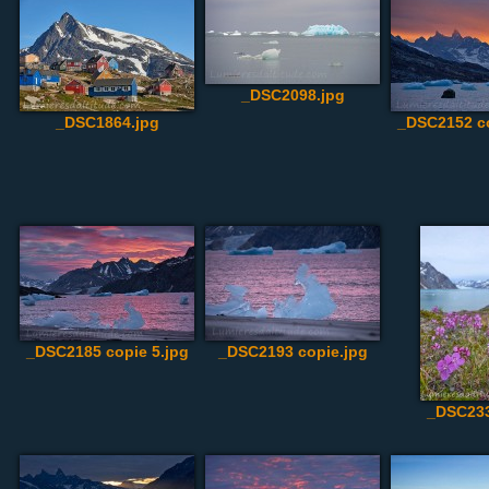
_DSC2098.jpg
_DSC1864.jpg
_DSC2152 co
_DSC2185 copie 5.jpg
_DSC2193 copie.jpg
_DSC233