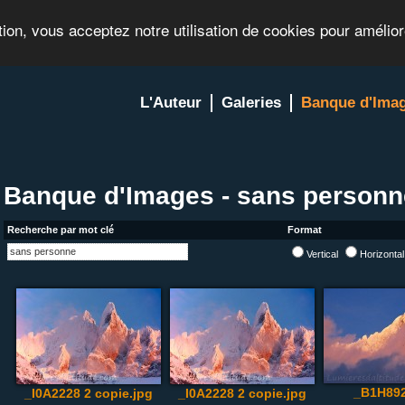
tion, vous acceptez notre utilisation de cookies pour amélio
L'Auteur
Galeries
Banque d'Ima
Banque d'Images - sans personn
Recherche par mot clé
Format
Vertical
Horizonta
_B1H892
_I0A2228 2 copie.jpg
_I0A2228 2 copie.jpg