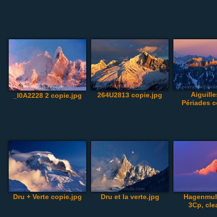
Aiguill
264U2813 copie.jpg
_I0A2228 2 copie.jpg
Périades c
Dru + Verte copie.jpg
Dru et la verte.jpg
Hagenmull
3Cp, cle