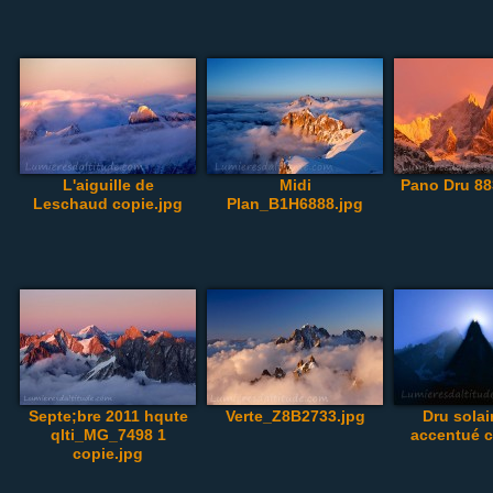
L'aiguille de
Midi
Pano Dru 88
Leschaud copie.jpg
Plan_B1H6888.jpg
Septe;bre 2011 hqute
Verte_Z8B2733.jpg
Dru solai
qlti_MG_7498 1
accentué c
copie.jpg