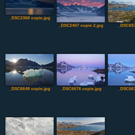
_DSC2368 copie.jpg
_DSC2407 copie 2.jpg
_DSC657
_DSC6648 copie.jpg
_DSC6676 copie.jpg
_DSC667