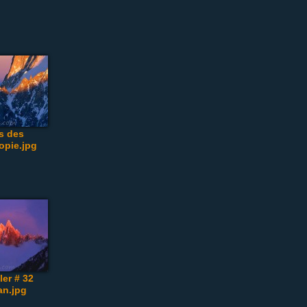
es des
opie.jpg
er # 32
an.jpg