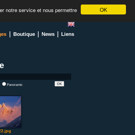
OK
rer notre service et nous permettre
ges
Boutique
News
Liens
e
l
Panoramic
2.jpg