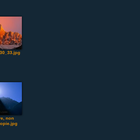
30_33.jpg
re, non
opie.jpg