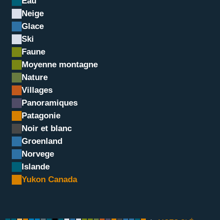
Eau
Neige
Glace
Ski
Faune
Moyenne montagne
Nature
Villages
Panoramiques
Divide lake, Tombstone 
Patagonie
Noir et blanc
Groenland
Norvege
Islande
Yukon Canada