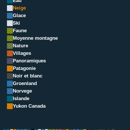
Eau
Neige
Glace
Ski
Faune
Moyenne montagne
Nature
Villages
Panoramiques
La vallée blanche
Patagonie
Noir et blanc
Groenland
Norvege
Islande
Yukon Canada