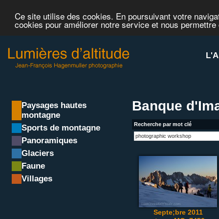
Ce site utilise des cookies. En poursuivant votre navigat
cookies pour améliorer notre service et nous permettre
L'A
Banque d'Ima
Paysages hautes
montagne
Recherche par mot clé
Sports de montagne
Panoramiques
Glaciers
Faune
Villages
Septe;bre 2011