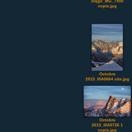
stqge_MG_7450
copie.jpg
Octobre
2015_I0A0664 site.jpg
Octobre
2015_I0A0726 1
copie.jpg