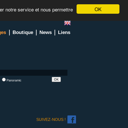
OK
rer notre service et nous permettre
ges
Boutique
News
Liens
l
Panoramic
SUIVEZ-NOUS !