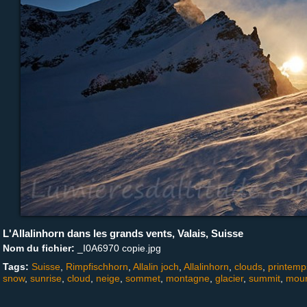
L'Allalinhorn dans les grands vents, Valais, Suisse
Nom du fichier:
_I0A6970 copie.jpg
Tags:
Suisse
,
Rimpfischhorn
,
Allalin joch
,
Allalinhorn
,
clouds
,
printemp
snow
,
sunrise
,
cloud
,
neige
,
sommet
,
montagne
,
glacier
,
summit
,
moun