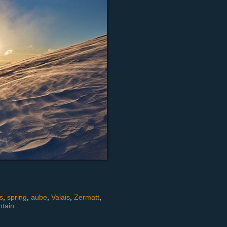
s
,
spring
,
aube
,
Valais
,
Zermatt
,
tain