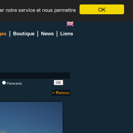
OK
rer notre service et nous permettre
ges
Boutique
News
Liens
l
Panoramic
« Retour